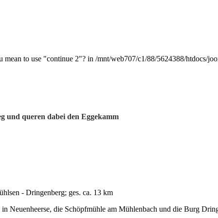
 you mean to use "continue 2"? in /mnt/web707/c1/88/5624388/htdocs/jo
Weg und queren dabei den Eggekamm
hlsen - Dringenberg; ges. ca. 13 km
m" in Neuenheerse, die Schöpfmühle am Mühlenbach und die Burg Drin