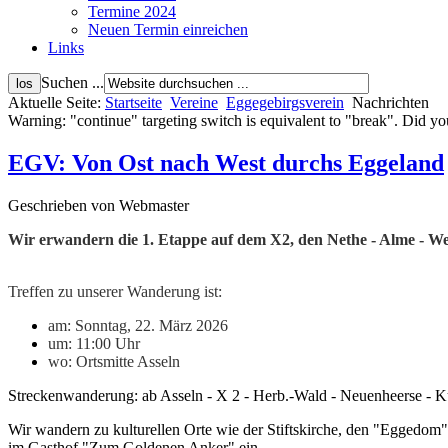
Termine 2024
Neuen Termin einreichen
Links
Suchen ...
Aktuelle Seite:
Startseite
Vereine
Eggegebirgsverein
Nachrichten
Warning: "continue" targeting switch is equivalent to "break". Did
EGV: Von Ost nach West durchs Eggeland
Geschrieben von Webmaster
Wir erwandern die 1. Etappe auf dem X2, den Nethe - Alme - 
Treffen zu unserer Wanderung ist:
am: Sonntag, 22. März 2026
um: 11:00 Uhr
wo: Ortsmitte Asseln
Streckenwanderung: ab Asseln - X 2 - Herb.-Wald - Neuenheerse - Kü
Wir wandern zu kulturellen Orte wie der Stiftskirche, den "Eggedo
im Gasthof "Zum Goldenen Anker" ein.