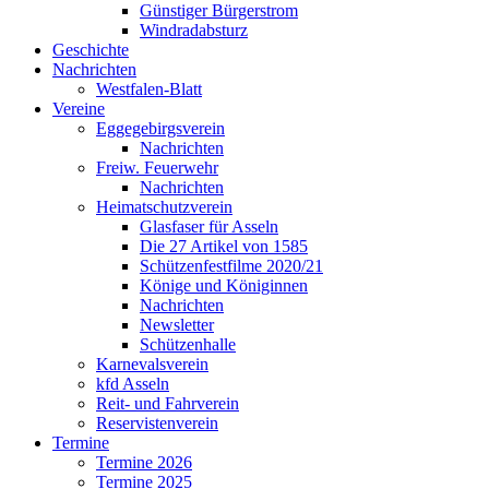
Günstiger Bürgerstrom
Windradabsturz
Geschichte
Nachrichten
Westfalen-Blatt
Vereine
Eggegebirgsverein
Nachrichten
Freiw. Feuerwehr
Nachrichten
Heimatschutzverein
Glasfaser für Asseln
Die 27 Artikel von 1585
Schützenfestfilme 2020/21
Könige und Königinnen
Nachrichten
Newsletter
Schützenhalle
Karnevalsverein
kfd Asseln
Reit- und Fahrverein
Reservistenverein
Termine
Termine 2026
Termine 2025