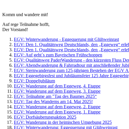
Komm und wandere mit!
Auf rege Teilnahme hofft,
Der Vorstand!
EGV: Winterwanderung - Eggequerung mit Glühweinrast
EGV: Den 1. Qualitätsweg Deutschlands, den „Eggeweg“ erle
EGV: Den 1. Qualitätsweg Deutschlands, den „Eggeweg“ erle
EGV: Auf geht´s zum Bayrischen Frühschoppen
EGV: Qualitätsweg PaderWanderung - den kürzesten Fluss Deu
EGV: Abendwanderung & Fahrradtour mit anschließender Jubi
EGV: Sternwanderung zum 125-jährigen Bestehen der EGV A
EGV: Eggegebirgsfest und Jubiläumsfeier 125 Jahre Eggegebir
EGV: Doppeljubiläum
EGV: Wanderung auf dem Eggeweg, 4. Etappe
EGV: Wanderung auf dem Eggeweg, 3. Etappe
EGV: Teilnahme am "Tag des Baumes 2025“
EGV: Tag des Wanderns am 14. Mai 2025!
EGV: Wanderung auf dem Eggeweg, 2. Etappe
EGV: Wanderung auf dem Eggeweg, 1. Etappe
EGV: Dorfsäuberungsaktion 2025
EGV: Wanderung in der heimischen Umgebung 2025
EGV: Winterwanderung: Eggequerung mit Glühweinrast