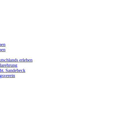
ben
ben
tschlands erleben
larehrung
bt. Sandebeck
gsverein