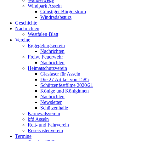
Wanderwege
Windpark Asseln
Günstiger Bürgerstrom
Windradabsturz
Geschichte
Nachrichten
Westfalen-Blatt
Vereine
Eggegebirgsverein
Nachrichten
Freiw. Feuerwehr
Nachrichten
Heimatschutzverein
Glasfaser für Asseln
Die 27 Artikel von 1585
Schützenfestfilme 2020/21
Könige und Königinnen
Nachrichten
Newsletter
Schützenhalle
Karnevalsverein
kfd Asseln
Reit- und Fahrverein
Reservistenverein
Termine